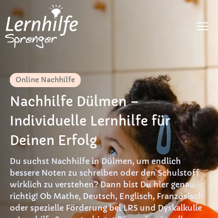
Fächer
Online Nachhilfe
LRS
Nachhilfe Dülmen –
Dyskalkulie
Individuelle Lernhilfe für
DaF
Deinen Erfolg
Preise
Du suchst Nachhilfe in Dülmen, um endlich
FAQ
bessere Noten zu schreiben oder den Schulstoff
wirklich zu verstehen? Dann bist Du hier genau
Materialien
richtig! Ob Mathe, Deutsch, Englisch, Französisch
oder spezielle Förderung bei LRS und Dyskalkulie
Kontakt