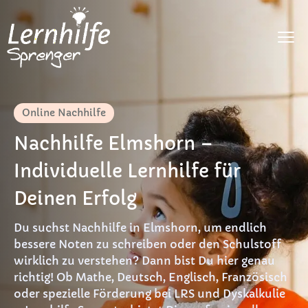
Fächer
Online Nachhilfe
LRS
Nachhilfe Elmshorn –
Dyskalkulie
Individuelle Lernhilfe für
DaF
Deinen Erfolg
Preise
Du suchst Nachhilfe in Elmshorn, um endlich
FAQ
bessere Noten zu schreiben oder den Schulstoff
wirklich zu verstehen? Dann bist Du hier genau
Materialien
richtig! Ob Mathe, Deutsch, Englisch, Französisch
oder spezielle Förderung bei LRS und Dyskalkulie
Kontakt