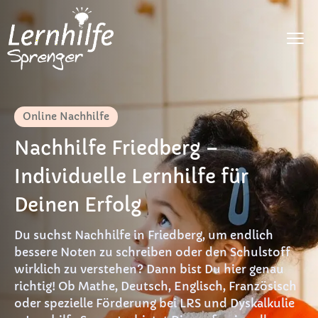
Fächer
Online Nachhilfe
LRS
Nachhilfe Friedberg –
Dyskalkulie
Individuelle Lernhilfe für
DaF
Deinen Erfolg
Preise
Du suchst Nachhilfe in Friedberg, um endlich
FAQ
bessere Noten zu schreiben oder den Schulstoff
wirklich zu verstehen? Dann bist Du hier genau
Materialien
richtig! Ob Mathe, Deutsch, Englisch, Französisch
oder spezielle Förderung bei LRS und Dyskalkulie
Kontakt