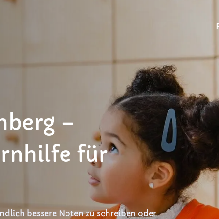
nberg –
rnhilfe für
endlich bessere Noten zu schreiben oder