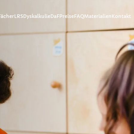
Fächer
LRS
Dyskalkulie
DaF
Preise
FAQ
Materialien
Kontakt