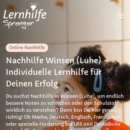
Fächer
Online Nachhilfe
LRS
Nachhilfe Winsen (Luhe) –
Dyskalkulie
Individuelle Lernhilfe für
DaF
Deinen Erfolg
Preise
Du suchst Nachhilfe in Winsen (Luhe), um endlich
FAQ
bessere Noten zu schreiben oder den Schulstoff
wirklich zu verstehen? Dann bist Du hier genau
Materialien
richtig! Ob Mathe, Deutsch, Englisch, Französisch
oder spezielle Förderung bei LRS und Dyskalkulie
Kontakt