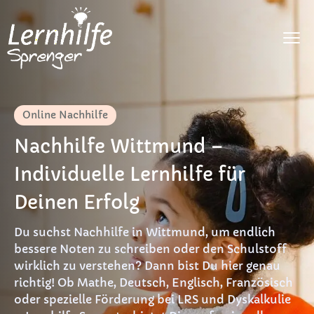
Fächer
Online Nachhilfe
LRS
Nachhilfe Wittmund –
Dyskalkulie
Individuelle Lernhilfe für
DaF
Deinen Erfolg
Preise
Du suchst Nachhilfe in Wittmund, um endlich
FAQ
bessere Noten zu schreiben oder den Schulstoff
wirklich zu verstehen? Dann bist Du hier genau
Materialien
richtig! Ob Mathe, Deutsch, Englisch, Französisch
oder spezielle Förderung bei LRS und Dyskalkulie
Kontakt