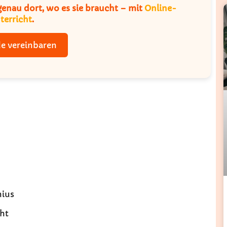
 genau dort, wo es sie braucht – mit
Online-
terricht
.
e vereinbaren
nius
cht