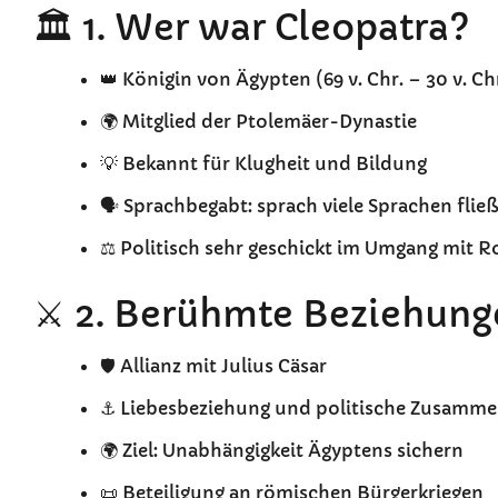
🏛️ 1. Wer war Cleopatra?
👑 Königin von Ägypten (69 v. Chr. – 30 v. Ch
🌍 Mitglied der Ptolemäer-Dynastie
💡 Bekannt für Klugheit und Bildung
🗣️ Sprachbegabt: sprach viele Sprachen flie
⚖️ Politisch sehr geschickt im Umgang mit 
⚔️ 2. Berühmte Beziehung
🛡️ Allianz mit Julius Cäsar
⚓ Liebesbeziehung und politische Zusamme
🌍 Ziel: Unabhängigkeit Ägyptens sichern
📜 Beteiligung an römischen Bürgerkriegen