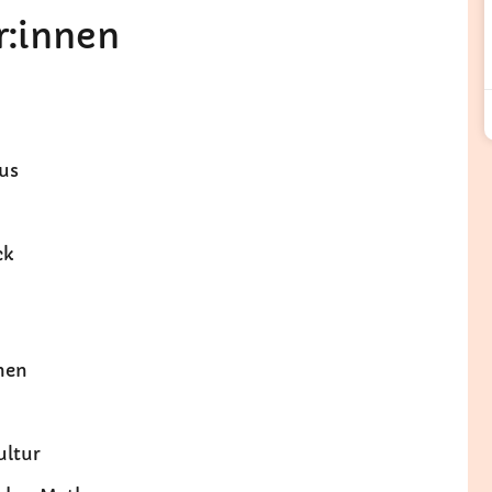
r:innen
ius
ck
hen
ultur