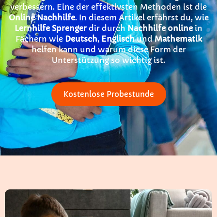
verbessern. Eine der effektivsten Methoden ist die
Online Nachhilfe
. In diesem Artikel erfährst du, wie
Lernhilfe Sprenger
dir durch
Nachhilfe online
in
Fächern wie
Deutsch
,
Englisch
und
Mathematik
helfen kann und warum diese Form der
Unterstützung so wichtig ist.
Kostenlose Probestunde