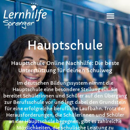
Hauptschule
Hauptschule Online Nachhilfe: Die beste
Unterstützung für deinen Schulweg
Im deutschen Bildungssystem nimmt die
Hauptschule eine besondere Stellung ein. Sie
bereitet Schülerinnen und Schüler auf den Übergang
zur Berufsschule vor und legt dabei den Grundstein
für eine erfolgreiche berufliche Laufbahn. Trotz der
Herausforderungen, die Schülerinnen und Schüler
an der Hauptschule begegnen, gibt es zahlreiche
Möglichkeiten, die schulische Leistung zu