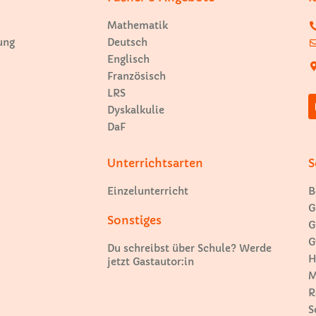
Mathematik
ung
Deutsch
Englisch
Französisch
LRS
Dyskalkulie
DaF
Unterrichtsarten
S
Einzelunterricht
B
G
Sonstiges
G
G
Du schreibst über Schule? Werde
H
jetzt Gastautor:in
M
R
S