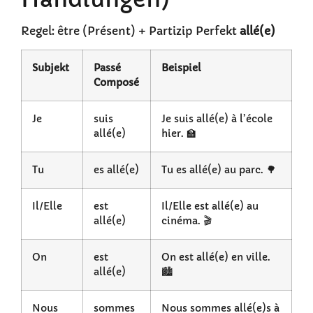
Regel: être (Présent) + Partizip Perfekt
allé(e)
Subjekt
Passé
Beispiel
Composé
Je
suis
Je suis allé(e) à l’école
allé(e)
hier. 🏫
Tu
es allé(e)
Tu es allé(e) au parc. 🌳
Il/Elle
est
Il/Elle est allé(e) au
allé(e)
cinéma. 🎬
On
est
On est allé(e) en ville.
allé(e)
🏙️
Nous
sommes
Nous sommes allé(e)s à