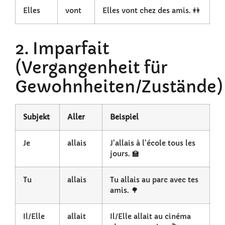
Elles
vont
Elles vont chez des amis. 👭
2. Imparfait
(Vergangenheit für
Gewohnheiten/Zustände)
Subjekt
Aller
Beispiel
Je
allais
J’allais à l’école tous les
jours. 🏫
Tu
allais
Tu allais au parc avec tes
amis. 🌳
Il/Elle
allait
Il/Elle allait au cinéma