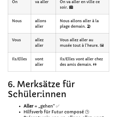
On
va aller
On va aller en ville ce
soir. 🏙️
Nous
allons
Nous allons aller à la
aller
plage demain. 🏖️
Vous
allez
Vous allez aller au
aller
musée tout à l’heure. 🖼️
Ils/Elles
vont
Ils/Elles vont aller chez
aller
des amis demain. 👭
6. Merksätze für
Schüler:innen
Aller
= „gehen“ ✅
Hilfsverb für Futur composé 🕒