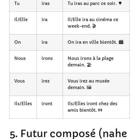
Tu
iras
Tu iras au parc ce soir. 🌳
Il/Elle
ira
Il/Elle ira au cinéma ce
week-end. 🎬
On
ira
On ira en ville bientôt. 🏙️
Nous
irons
Nous irons à la plage
demain. 🏖️
Vous
irez
Vous irez au musée
demain. 🖼️
Ils/Elles
iront
Ils/Elles iront chez des
amis bientôt. 👭
5. Futur composé (nahe