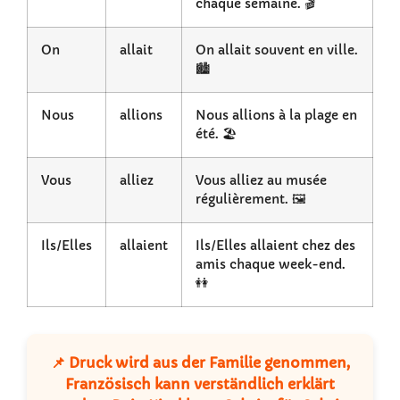
chaque semaine. 🎬
On
allait
On allait souvent en ville.
🏙️
Nous
allions
Nous allions à la plage en
été. 🏖️
Vous
alliez
Vous alliez au musée
régulièrement. 🖼️
Ils/Elles
allaient
Ils/Elles allaient chez des
amis chaque week-end.
👭
📌 Druck wird aus der Familie genommen,
Französisch kann verständlich erklärt