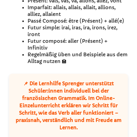
Présent: vais, vas, va, allons, allez, vont
Imparfait: allais, allais, allait, allions,
alliez, allaient
Passé Composé: être (Présent) + allé(e)
Futur simple: irai, iras, ira, irons, irez,
iront
Futur composé: aller (Présent) +
Infinitiv
Regelmäßig üben und Beispiele aus dem
Alltag nutzen 🏫
📌 Die
Lernhilfe Sprenger
unterstützt
Schüler:innen individuell bei der
französischen Grammatik. Im
Online-
Einzelunterricht
erklären wir Schritt für
Schritt, wie das Verb
aller
funktioniert –
praxisnah, verständlich und mit Freude am
Lernen.