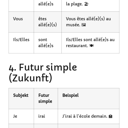
allé(e)s
la plage. 🏖️
Vous
êtes
Vous êtes allé(e)(s) au
allé(e)(s)
musée. 🖼️
Ils/Elles
sont
Ils/Elles sont allé(e)s au
allé(e)s
restaurant. 🍽️
4. Futur simple
(Zukunft)
Subjekt
Futur
Beispiel
simple
Je
irai
J’irai à l’école demain. 🏫