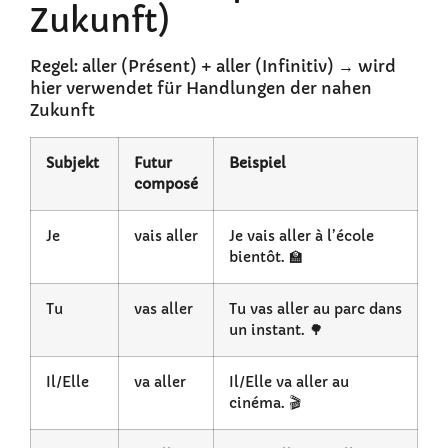
Zukunft)
Regel: aller (Présent) + aller (Infinitiv) → wird
hier verwendet für Handlungen der nahen
Zukunft
Subjekt
Futur
Beispiel
composé
Je
vais aller
Je vais aller à l’école
bientôt. 🏫
Tu
vas aller
Tu vas aller au parc dans
un instant. 🌳
Il/Elle
va aller
Il/Elle va aller au
cinéma. 🎬