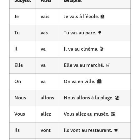
Subjekt
Aller
Beispiel
Je
vais
Je vais à l’école. 🏫
Tu
vas
Tu vas au parc. 🌳
Il
va
Il va au cinéma. 🎬
Elle
va
Elle va au marché. 🛒
On
va
On va en ville. 🏙️
Nous
allons
Nous allons à la plage. 🏖️
Vous
allez
Vous allez au musée. 🖼️
Ils
vont
Ils vont au restaurant. 🍽️