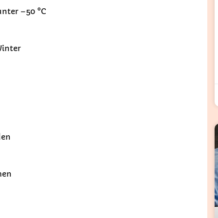
unter −50 °C
inter
den
men