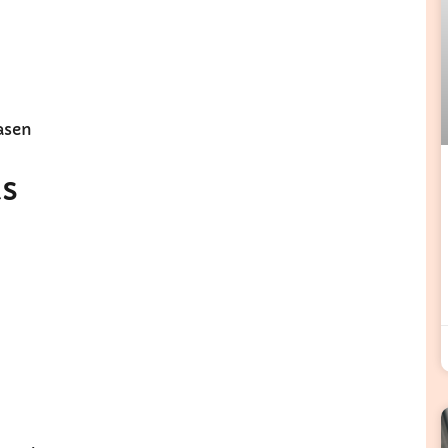
asen
is