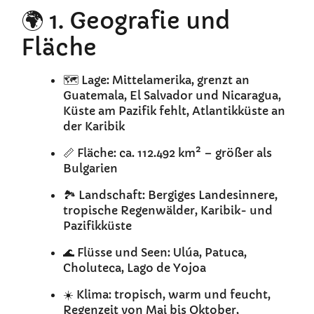
🌍 1. Geografie und
Fläche
🗺️ Lage: Mittelamerika, grenzt an
Guatemala, El Salvador und Nicaragua,
Küste am Pazifik fehlt, Atlantikküste an
der Karibik
📏 Fläche: ca. 112.492 km² – größer als
Bulgarien
🏞️ Landschaft: Bergiges Landesinnere,
tropische Regenwälder, Karibik- und
Pazifikküste
🌊 Flüsse und Seen: Ulúa, Patuca,
Choluteca, Lago de Yojoa
☀️ Klima: tropisch, warm und feucht,
Regenzeit von Mai bis Oktober,