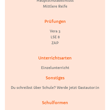
Hauptschulabschluss
Mittlere Reife
Prüfungen
Vera 3
LSE 8
ZAP
Unterrichtsarten
Einzelunterricht
Sonstiges
Du schreibst über Schule? Werde jetzt Gastautor:in
Schulformen