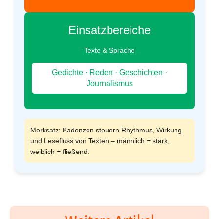
Einsatzbereiche
Texte & Sprache
Gedichte · Reden · Geschichten ·
Journalismus
Merksatz: Kadenzen steuern Rhythmus, Wirkung
und Lesefluss von Texten – männlich = stark,
weiblich = fließend.