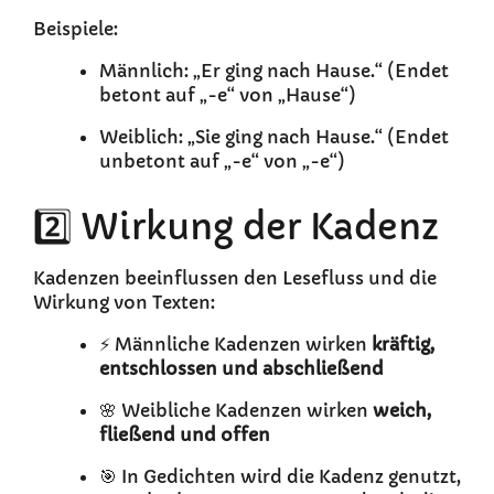
Beispiele:
Männlich: „Er ging nach Hause.“ (Endet
betont auf „-e“ von „Hause“)
Weiblich: „Sie ging nach Hause.“ (Endet
unbetont auf „-e“ von „-e“)
2️⃣ Wirkung der Kadenz
Kadenzen beeinflussen den Lesefluss und die
Wirkung von Texten:
⚡ Männliche Kadenzen wirken
kräftig,
entschlossen und abschließend
🌸 Weibliche Kadenzen wirken
weich,
fließend und offen
🎯 In Gedichten wird die Kadenz genutzt,