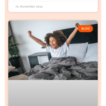
10. November 2024
BLOG