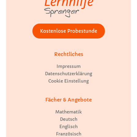
Kostenlose Probestunde
Rechtliches
Impressum
Datenschutzerklärung
Cookie Einstellung
Fächer & Angebote
Mathematik
Deutsch
Englisch
Französisch