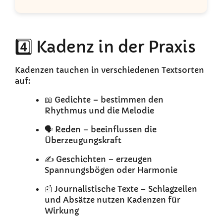
4️⃣ Kadenz in der Praxis
Kadenzen tauchen in verschiedenen Textsorten
auf:
📖 Gedichte – bestimmen den
Rhythmus und die Melodie
🗣️ Reden – beeinflussen die
Überzeugungskraft
✍️ Geschichten – erzeugen
Spannungsbögen oder Harmonie
📰 Journalistische Texte – Schlagzeilen
und Absätze nutzen Kadenzen für
Wirkung