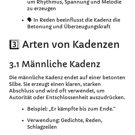
um Rhythmus, Spannung und Melodie
zu erzeugen
🗣️ In Reden beeinflusst die Kadenz die
Betonung und Überzeugungskraft
3️⃣ Arten von Kadenzen
3.1 Männliche Kadenz
Die männliche Kadenz endet auf einer betonten
Silbe. Sie erzeugt einen klaren, starken
Abschluss und wird oft verwendet, um
Autorität oder Entschlossenheit auszudrücken.
Beispiel: „Er kämpfte bis zum Ende.“
Verwendung: Gedichte, Reden,
Schlagzeilen