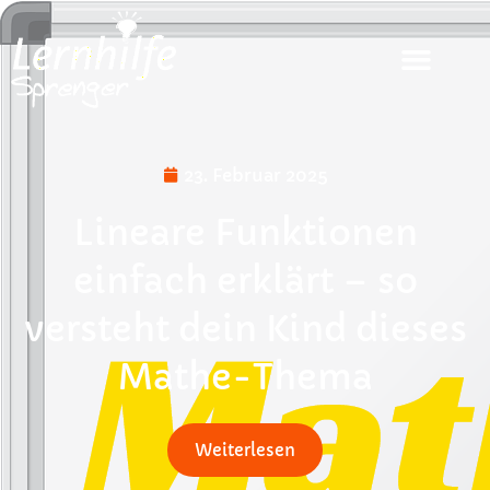
23. Februar 2025
Lineare Funktionen
einfach erklärt – so
versteht dein Kind dieses
Mathe-Thema
Weiterlesen