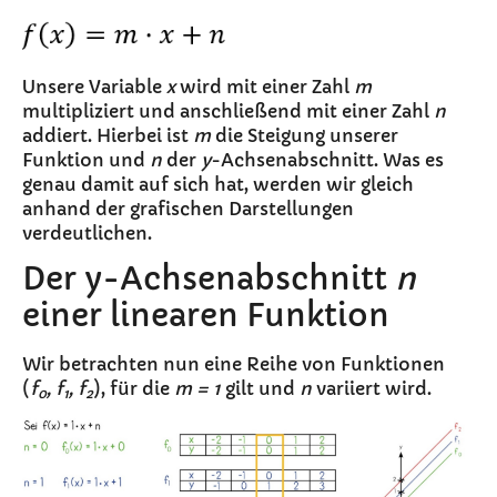
Unsere Variable
x
wird mit einer Zahl
m
multipliziert und anschließend mit einer Zahl
n
addiert. Hierbei ist
m
die Steigung unserer
Funktion und
n
der
y
-Achsenabschnitt. Was es
genau damit auf sich hat, werden wir gleich
anhand der grafischen Darstellungen
verdeutlichen.
Der y-Achsenabschnitt
n
einer linearen Funktion
Wir betrachten nun eine Reihe von Funktionen
(
f
, f
, f
), für die
m = 1
gilt und
n
variiert wird.
0
1
2