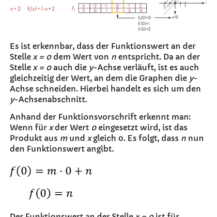
Es ist erkennbar, dass der Funktionswert an der
Stelle
x
= 0
dem Wert von
n
entspricht. Da an der
Stelle
x = 0
auch die
y
-Achse verläuft, ist es auch
gleichzeitig der Wert, an dem die Graphen die
y
-
Achse schneiden. Hierbei handelt es sich um den
y
-Achsenabschnitt.
Anhand der Funktionsvorschrift erkennt man:
Wenn für
x
der Wert
0
eingesetzt wird, ist das
Produkt aus
m
und
x
gleich 0. Es folgt, dass
n
nun
den Funktionswert angibt.
Der Funktionswert an der Stelle
x = 0
ist für