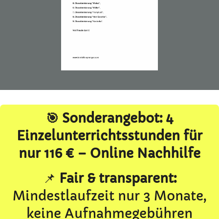
🎯 Sonderangebot: 4
Einzelunterrichtsstunden für
nur 116 € – Online Nachhilfe
📌
Fair & transparent:
Mindestlaufzeit nur 3 Monate,
keine Aufnahmegebühren