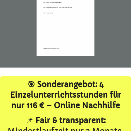
🎯 Sonderangebot: 4
Einzelunterrichtsstunden für
nur 116 € – Online Nachhilfe
📌
Fair & transparent:
Mindestlaufzeit nur 3 Monate,