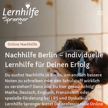
Fächer
LRS
Online Nachhilfe
Dyskalkulie
Nachhilfe Berlin – Individuelle
DaF
Lernhilfe für Deinen Erfolg
Preise
Du suchst Nachhilfe in Berlin, um endlich bessere
Noten zu schreiben oder den Schulstoff wirklich
FAQ
zu verstehen? Dann bist Du hier genau richtig! Ob
Mathe, Deutsch, Englisch, Französisch oder
Materialien
spezielle Förderung bei LRS und Dyskalkulie –
Lernhilfe Sprenger bietet Dir professionelle Online
Kontakt