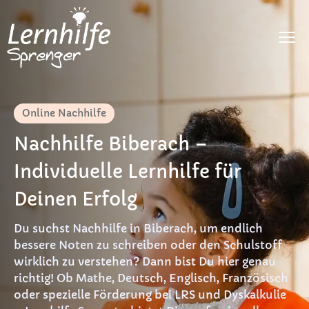
Fächer
Online Nachhilfe
LRS
Nachhilfe Biberach –
Dyskalkulie
Individuelle Lernhilfe für
DaF
Deinen Erfolg
Preise
Du suchst Nachhilfe in Biberach, um endlich
FAQ
bessere Noten zu schreiben oder den Schulstoff
wirklich zu verstehen? Dann bist Du hier genau
Materialien
richtig! Ob Mathe, Deutsch, Englisch, Französisch
oder spezielle Förderung bei LRS und Dyskalkulie
Kontakt