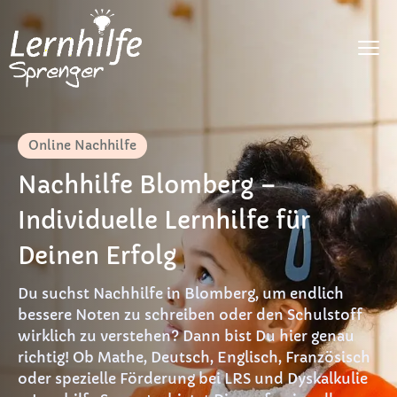
Fächer
Online Nachhilfe
LRS
Nachhilfe Blomberg –
Dyskalkulie
Individuelle Lernhilfe für
DaF
Deinen Erfolg
Preise
Du suchst Nachhilfe in Blomberg, um endlich
FAQ
bessere Noten zu schreiben oder den Schulstoff
wirklich zu verstehen? Dann bist Du hier genau
Materialien
richtig! Ob Mathe, Deutsch, Englisch, Französisch
oder spezielle Förderung bei LRS und Dyskalkulie
Kontakt