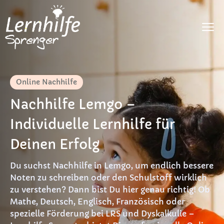
Fächer
Online Nachhilfe
LRS
Nachhilfe Lemgo –
Dyskalkulie
Individuelle Lernhilfe für
DaF
Deinen Erfolg
Preise
Du suchst Nachhilfe in Lemgo, um endlich bessere
FAQ
Noten zu schreiben oder den Schulstoff wirklich
zu verstehen? Dann bist Du hier genau richtig! Ob
Materialien
Mathe, Deutsch, Englisch, Französisch oder
spezielle Förderung bei LRS und Dyskalkulie –
Kontakt