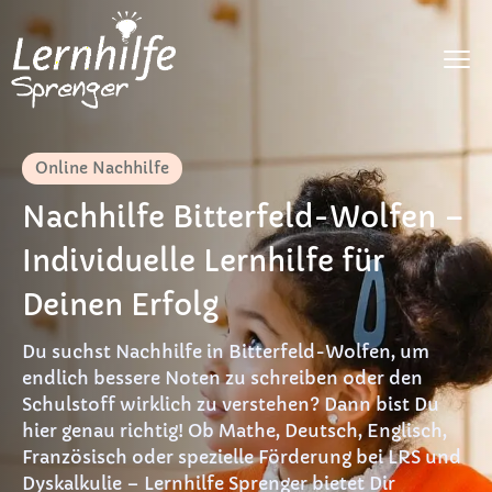
Fächer
Online Nachhilfe
LRS
Nachhilfe Bitterfeld-Wolfen –
Dyskalkulie
Individuelle Lernhilfe für
DaF
Deinen Erfolg
Preise
Du suchst Nachhilfe in Bitterfeld-Wolfen, um
endlich bessere Noten zu schreiben oder den
FAQ
Schulstoff wirklich zu verstehen? Dann bist Du
hier genau richtig! Ob Mathe, Deutsch, Englisch,
Materialien
Französisch oder spezielle Förderung bei LRS und
Kontakt
Dyskalkulie – Lernhilfe Sprenger bietet Dir