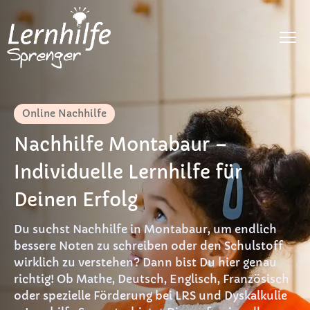
Fächer
Online Nachhilfe
LRS
Nachhilfe Montabaur –
Dyskalkulie
Individuelle Lernhilfe für
DaF
Deinen Erfolg
Preise
Du suchst Nachhilfe in Montabaur, um endlich
FAQ
bessere Noten zu schreiben oder den Schulstoff
wirklich zu verstehen? Dann bist Du hier genau
Materialien
richtig! Ob Mathe, Deutsch, Englisch, Französisch
oder spezielle Förderung bei LRS und Dyskalkulie
Kontakt