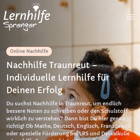
Fächer
Online Nachhilfe
LRS
Nachhilfe Traunreut –
Dyskalkulie
Individuelle Lernhilfe für
DaF
Deinen Erfolg
Preise
Du suchst Nachhilfe in Traunreut, um endlich
FAQ
bessere Noten zu schreiben oder den Schulstoff
wirklich zu verstehen? Dann bist Du hier genau
Materialien
richtig! Ob Mathe, Deutsch, Englisch, Französisch
oder spezielle Förderung bei LRS und Dyskalkulie
Kontakt