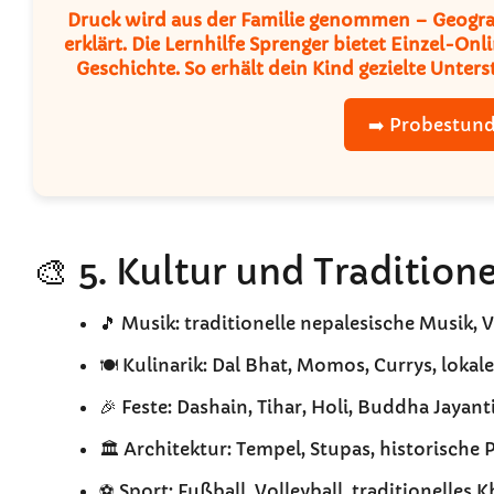
Druck wird aus der Familie genommen – Geograf
erklärt. Die
Lernhilfe Sprenger
bietet
Einzel-Onl
Geschichte. So erhält dein Kind gezielte Unter
➡️ Probestund
🎨 5. Kultur und Tradition
🎵 Musik: traditionelle nepalesische Musik
🍽️ Kulinarik: Dal Bhat, Momos, Currys, loka
🎉 Feste: Dashain, Tihar, Holi, Buddha Jayant
🏛️ Architektur: Tempel, Stupas, historische P
⚽ Sport: Fußball, Volleyball, traditionelles 