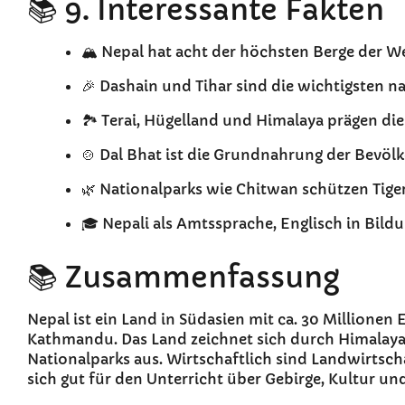
📚 9. Interessante Fakten
🏔️ Nepal hat acht der höchsten Berge der W
🎉 Dashain und Tihar sind die wichtigsten n
🏞️ Terai, Hügelland und Himalaya prägen di
🍲 Dal Bhat ist die Grundnahrung der Bevöl
🌿 Nationalparks wie Chitwan schützen Tige
🎓 Nepali als Amtssprache, Englisch in Bild
📚 Zusammenfassung
Nepal ist ein Land in Südasien mit ca. 30 Millionen
Kathmandu. Das Land zeichnet sich durch Himalaya, k
Nationalparks aus. Wirtschaftlich sind Landwirtsc
sich gut für den Unterricht über Gebirge, Kultur un