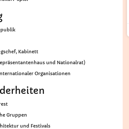
g
epublik
ngschef, Kabinett
Repräsentantenhaus und Nationalrat)
 internationaler Organisationen
derheiten
rest
sche Gruppen
hitektur und Festivals