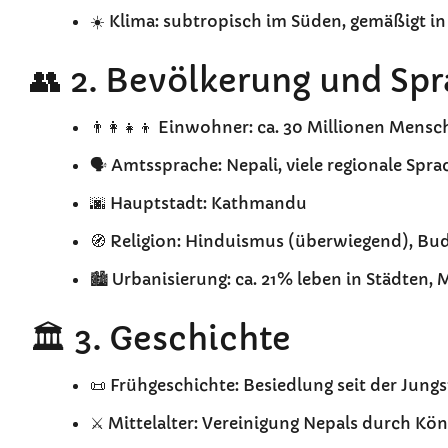
☀️ Klima: subtropisch im Süden, gemäßigt in
👥 2. Bevölkerung und Sp
👨‍👩‍👧‍👦 Einwohner: ca. 30 Millionen Mens
🗣️ Amtssprache: Nepali, viele regionale Spra
🌆 Hauptstadt: Kathmandu
🧭 Religion: Hinduismus (überwiegend), Bu
🏙️ Urbanisierung: ca. 21% leben in Städten
🏛️ 3. Geschichte
📜 Frühgeschichte: Besiedlung seit der Jung
⚔️ Mittelalter: Vereinigung Nepals durch Kö