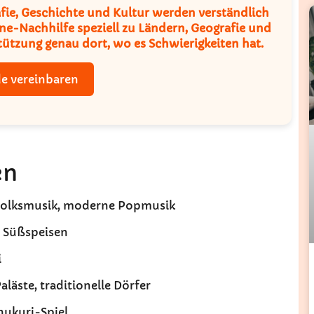
ie, Geschichte und Kultur werden verständlich
ine-Nachhilfe
speziell zu Ländern, Geografie und
stützung genau dort, wo es Schwierigkeiten hat.
e vereinbaren
en
, Volksmusik, moderne Popmusik
le Süßspeisen
i
aläste, traditionelle Dörfer
Khukuri-Spiel