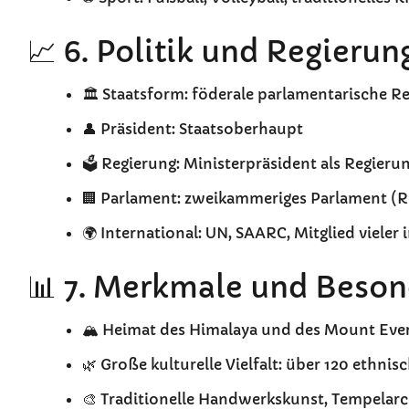
📈 6. Politik und Regierun
🏛️ Staatsform: föderale parlamentarische R
👤 Präsident: Staatsoberhaupt
🗳️ Regierung: Ministerpräsident als Regieru
🏢 Parlament: zweikammeriges Parlament (
🌍 International: UN, SAARC, Mitglied vieler
📊 7. Merkmale und Beson
🏔️ Heimat des Himalaya und des Mount Eve
🌿 Große kulturelle Vielfalt: über 120 ethni
🎨 Traditionelle Handwerkskunst, Tempelarc