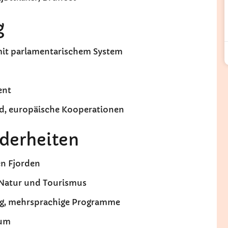
g
 mit parlamentarischem System
ent
ed, europäische Kooperationen
derheiten
en Fjorden
n Natur und Tourismus
ung, mehrsprachige Programme
rum