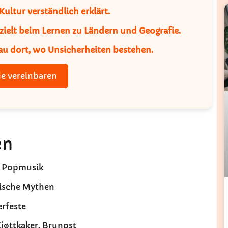
ultur verständlich erklärt.
zielt beim Lernen zu Ländern und Geografie.
au dort, wo Unsicherheiten bestehen.
e vereinbaren
en
e Popmusik
dische Mythen
erfeste
 Kjøttkaker, Brunost