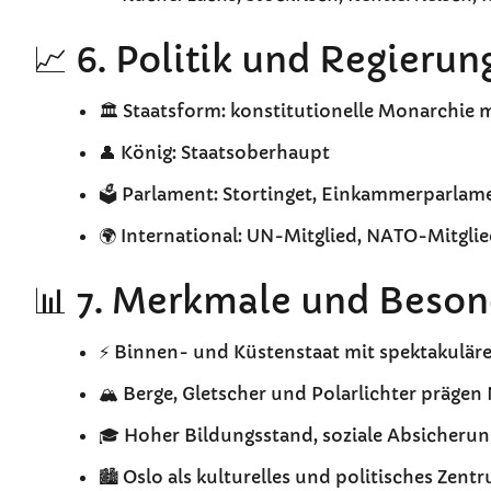
📈 6. Politik und Regierun
🏛️ Staatsform: konstitutionelle Monarchie
👤 König: Staatsoberhaupt
🗳️ Parlament: Stortinget, Einkammerparlam
🌍 International: UN-Mitglied, NATO-Mitgli
📊 7. Merkmale und Beson
⚡ Binnen- und Küstenstaat mit spektakulär
🏔️ Berge, Gletscher und Polarlichter präge
🎓 Hoher Bildungsstand, soziale Absicher
🏙️ Oslo als kulturelles und politisches Zent