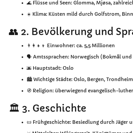
🌊 Flüsse und Seen: Glomma, Mjøsa, zahlreic
☀️ Klima: Küsten mild durch Golfstrom, Binn
👥 2. Bevölkerung und Sp
👨‍👩‍👧‍👦 Einwohner: ca. 5,5 Millionen
🗣️ Amtssprachen: Norwegisch (Bokmål und
🌆 Hauptstadt: Oslo
🏙️ Wichtige Städte: Oslo, Bergen, Trondheim
🧭 Religion: überwiegend evangelisch-lutheris
🏛️ 3. Geschichte
📜 Frühgeschichte: Besiedlung durch Jäger