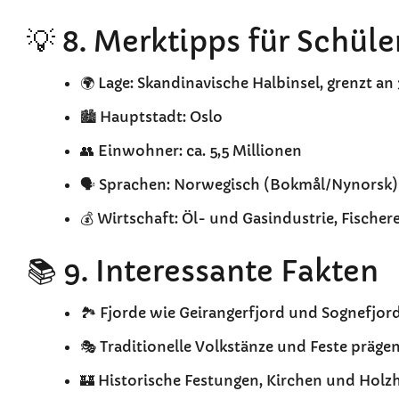
💡 8. Merktipps für Schüle
🌍 Lage: Skandinavische Halbinsel, grenzt an
🏙️ Hauptstadt: Oslo
👥 Einwohner: ca. 5,5 Millionen
🗣️ Sprachen: Norwegisch (Bokmål/Nynorsk)
💰 Wirtschaft: Öl- und Gasindustrie, Fischere
📚 9. Interessante Fakten
🏞️ Fjorde wie Geirangerfjord und Sognefj
🎭 Traditionelle Volkstänze und Feste präge
🏰 Historische Festungen, Kirchen und Holz