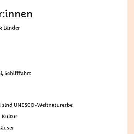
r:innen
 3 Länder
i, Schifffahrt
ord sind UNESCO-Weltnaturerbe
n Kultur
häuser