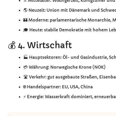
⚔️ Mittelalter: Wikingerzeit, Königtümer u
🌎 Neuzeit: Union mit Dänemark und Schwed
🏰 Moderne: parlamentarische Monarchie, M
🎓 Heute: stabile Demokratie mit hohem Le
💰 4. Wirtschaft
🏭 Hauptsektoren: Öl- und Gasindustrie, Schi
💳 Währung: Norwegische Krone (NOK)
🛣️ Verkehr: gut ausgebaute Straßen, Eisenb
🌐 Handelspartner: EU, USA, China
⚡ Energie: Wasserkraft dominiert, erneuerb