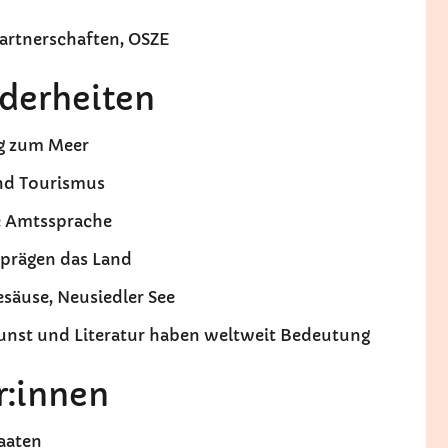
Partnerschaften, OSZE
derheiten
ng zum Meer
und Tourismus
ie Amtssprache
 prägen das Land
esäuse, Neusiedler See
 Kunst und Literatur haben weltweit Bedeutung
r:innen
taaten