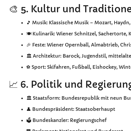
🎨 5. Kultur und Tradition
🎵 Musik: Klassische Musik – Mozart, Hayd
🍽️ Kulinarik: Wiener Schnitzel, Sachertorte
🎉 Feste: Wiener Opernball, Almabtrieb, Chri
🏛️ Architektur: Barock, Jugendstil, mittela
⚽ Sport: Skifahren, Fußball, Eishockey, Win
📈 6. Politik und Regierun
🏛️ Staatsform: Bundesrepublik mit neun B
👤 Bundespräsident: Staatsoberhaupt
🗳️ Bundeskanzler: Regierungschef