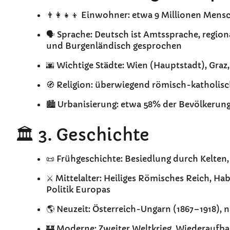
👨‍👩‍👧‍👦 Einwohner: etwa 9 Millionen Mens
🗣️ Sprache: Deutsch ist Amtssprache, regio
und Burgenländisch gesprochen
🌆 Wichtige Städte: Wien (Hauptstadt), Graz,
🧭 Religion: überwiegend römisch-katholisc
🏙️ Urbanisierung: etwa 58% der Bevölkerung
🏛️ 3. Geschichte
📜 Frühgeschichte: Besiedlung durch Kelten
⚔️ Mittelalter: Heiliges Römisches Reich, H
Politik Europas
🌎 Neuzeit: Österreich-Ungarn (1867–1918),
🏰 Moderne: Zweiter Weltkrieg, Wiederaufbau