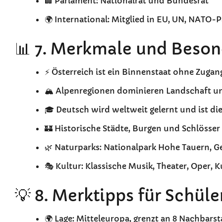
🏢 Parlament: Nationalrat und Bundesrat
🌍 International: Mitglied in EU, UN, NATO-
📊 7. Merkmale und Beson
⚡ Österreich ist ein Binnenstaat ohne Zuga
🏔️ Alpenregionen dominieren Landschaft 
🎓 Deutsch wird weltweit gelernt und ist d
🏰 Historische Städte, Burgen und Schlösser
🌿 Naturparks: Nationalpark Hohe Tauern, G
🎭 Kultur: Klassische Musik, Theater, Oper,
💡 8. Merktipps für Schüle
🌍 Lage: Mitteleuropa, grenzt an 8 Nachbars