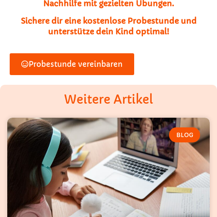
Nachhilfe mit gezielten Übungen.
Sichere dir eine kostenlose Probestunde und
unterstütze dein Kind optimal!
Probestunde vereinbaren
Weitere Artikel
BLOG