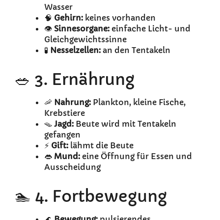
Wasser
🧠
Gehirn:
keines vorhanden
👁️
Sinnesorgane:
einfache Licht- und
Gleichgewichtssinne
🧪
Nesselzellen:
an den Tentakeln
🥗 3. Ernährung
🦐
Nahrung:
Plankton, kleine Fische,
Krebstiere
🪤
Jagd:
Beute wird mit Tentakeln
gefangen
⚡
Gift:
lähmt die Beute
👄
Mund:
eine Öffnung für Essen und
Ausscheidung
🏊 4. Fortbewegung
🌊
Bewegung:
pulsierendes