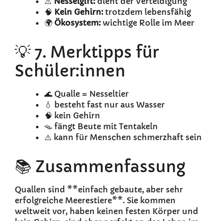
⚠️
Nesselgift:
dient der Verteidigung
🧠
Kein Gehirn:
trotzdem lebensfähig
🌍
Ökosystem:
wichtige Rolle im Meer
💡 7. Merktipps für
Schüler:innen
🌊 Qualle = Nesseltier
💧 besteht fast nur aus Wasser
🧠 kein Gehirn
🪤 fängt Beute mit Tentakeln
⚠️ kann für Menschen schmerzhaft sein
📚 Zusammenfassung
Quallen sind **einfach gebaute, aber sehr
erfolgreiche Meerestiere**. Sie kommen
weltweit vor, haben keinen festen Körper und