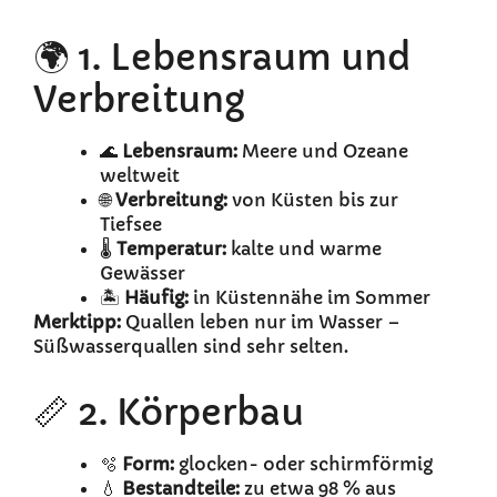
🌍 1. Lebensraum und
Verbreitung
🌊
Lebensraum:
Meere und Ozeane
weltweit
🌐
Verbreitung:
von Küsten bis zur
Tiefsee
🌡️
Temperatur:
kalte und warme
Gewässer
🏝️
Häufig:
in Küstennähe im Sommer
Merktipp:
Quallen leben nur im Wasser –
Süßwasserquallen sind sehr selten.
📏 2. Körperbau
🫧
Form:
glocken- oder schirmförmig
💧
Bestandteile:
zu etwa 98 % aus