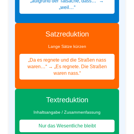
„aufgrund der Tatsache, dass…“ →
„weil…“
Satzreduktion
Lange Sätze kürzen
„Da es regnete und die Straßen nass
waren…“ → „Es regnete. Die Straßen
waren nass.“
Textreduktion
Inhaltsangabe / Zusammenfassung
Nur das Wesentliche bleibt