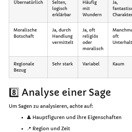
Übernatürlich
Selten,
Häufig
Ja,
logisch
mit
fantastis
erklärbar
Wundern
Charakte
Moralische
Ja, durch
Ja, oft
Manchma
Botschaft
Handlung
religiös
oft
vermittelt
oder
Unterhal
moralisch
Regionale
Sehr stark
Variabel
Kaum
Bezug
8️⃣ Analyse einer Sage
Um Sagen zu analysieren, achte auf:
👤 Hauptfiguren und ihre Eigenschaften
📍 Region und Zeit