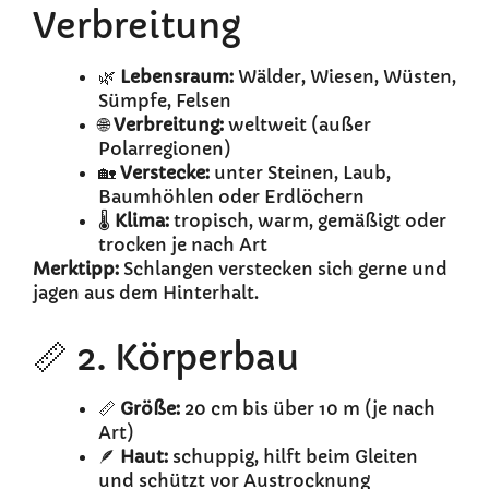
Verbreitung
🌿
Lebensraum:
Wälder, Wiesen, Wüsten,
Sümpfe, Felsen
🌐
Verbreitung:
weltweit (außer
Polarregionen)
🏡
Verstecke:
unter Steinen, Laub,
Baumhöhlen oder Erdlöchern
🌡️
Klima:
tropisch, warm, gemäßigt oder
trocken je nach Art
Merktipp:
Schlangen verstecken sich gerne und
jagen aus dem Hinterhalt.
📏 2. Körperbau
📏
Größe:
20 cm bis über 10 m (je nach
Art)
🪶
Haut:
schuppig, hilft beim Gleiten
und schützt vor Austrocknung