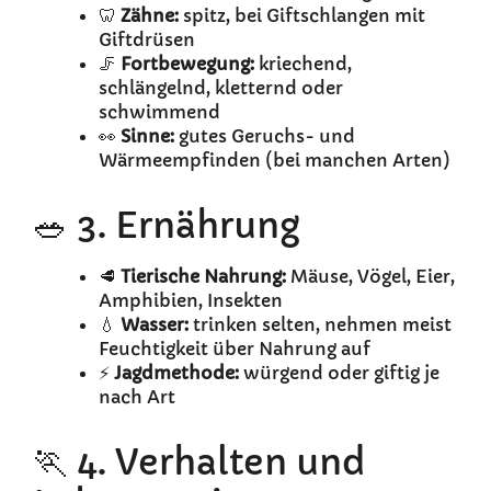
🦷
Zähne:
spitz, bei Giftschlangen mit
Giftdrüsen
🦵
Fortbewegung:
kriechend,
schlängelnd, kletternd oder
schwimmend
👀
Sinne:
gutes Geruchs- und
Wärmeempfinden (bei manchen Arten)
🥗 3. Ernährung
🥩
Tierische Nahrung:
Mäuse, Vögel, Eier,
Amphibien, Insekten
💧
Wasser:
trinken selten, nehmen meist
Feuchtigkeit über Nahrung auf
⚡
Jagdmethode:
würgend oder giftig je
nach Art
🏃 4. Verhalten und