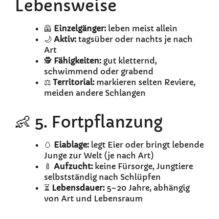
Lebensweise
🦺
Einzelgänger:
leben meist allein
🌙
Aktiv:
tagsüber oder nachts je nach
Art
🕵️
Fähigkeiten:
gut kletternd,
schwimmend oder grabend
⚖️
Territorial:
markieren selten Reviere,
meiden andere Schlangen
👶 5. Fortpflanzung
🥚
Eiablage:
legt Eier oder bringt lebende
Junge zur Welt (je nach Art)
🍼
Aufzucht:
keine Fürsorge, Jungtiere
selbstständig nach Schlüpfen
⏳
Lebensdauer:
5–20 Jahre, abhängig
von Art und Lebensraum