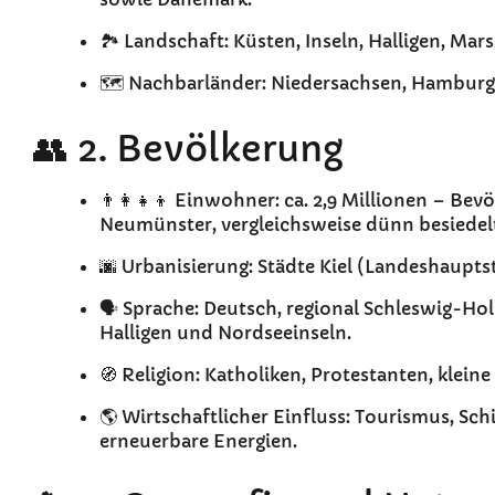
🏞️ Landschaft: Küsten, Inseln, Halligen, Ma
🗺️ Nachbarländer: Niedersachsen, Hambu
👥 2. Bevölkerung
👨‍👩‍👧‍👦 Einwohner: ca. 2,9 Millionen – Be
Neumünster, vergleichsweise dünn besiedel
🌆 Urbanisierung: Städte Kiel (Landeshaupts
🗣️ Sprache: Deutsch, regional Schleswig-Hol
Halligen und Nordseeinseln.
🧭 Religion: Katholiken, Protestanten, klei
🌎 Wirtschaftlicher Einfluss: Tourismus, Sch
erneuerbare Energien.