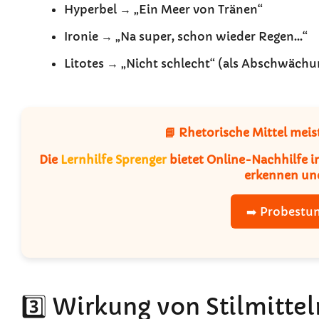
Hyperbel → „Ein Meer von Tränen“
Ironie → „Na super, schon wieder Regen…“
Litotes → „Nicht schlecht“ (als Abschwächun
📘 Rhetorische Mittel meist
Die
Lernhilfe Sprenger
bietet Online-Nachhilfe in
erkennen un
➡️ Probestu
3️⃣ Wirkung von Stilmittel