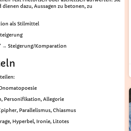
d dienen dazu, Aussagen zu betonen, zu
on als Stilmittel
Steigerung
en.“ → Steigerung/Komparation
teln
teilen:
, Onomatopoesie
, Personifikation, Allegorie
Epipher, Parallelismus, Chiasmus
age, Hyperbel, Ironie, Litotes