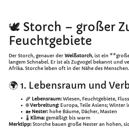
🕊️ Storch – großer 
Feuchtgebiete
Der Storch, genauer der
Weißstorch
, ist ein **groß
langem Schnabel. Er ist als Zugvogel bekannt und 
Afrika. Storche leben oft in der Nähe des Menschen
🌍 1. Lebensraum und Ver
🌾
Lebensraum:
Wiesen, Feuchtgebiete, Fluss
🌐
Verbreitung:
Europa, Teile Asiens; Winter i
🏡
Nester:
hohe Bäume, Dächer, Masten
🌡️
Klima:
gemäßigt bis warm
Merktipp:
Storche bauen große Nester an hohen, si