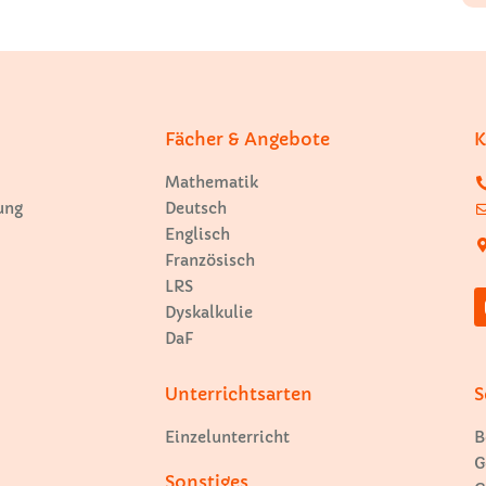
Fächer & Angebote
K
Mathematik
ung
Deutsch
Englisch
Französisch
LRS
Dyskalkulie
DaF
Unterrichtsarten
S
Einzelunterricht
B
G
Sonstiges