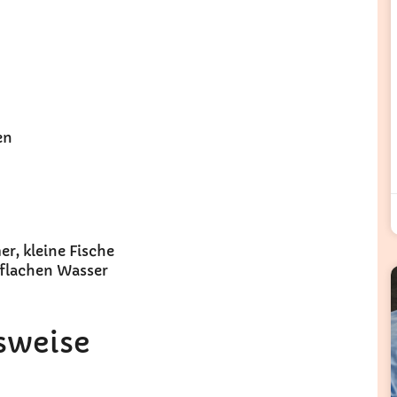
en
r, kleine Fische
 flachen Wasser
nsweise