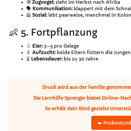
🧭
Zugvogel:
zieht im Herbst nach Afrika
🗣️
Kommunikation:
klappert mit dem Schna
🦺
Sozial:
lebt paarweise, manchmal in Kolo
👶 5. Fortpflanzung
🥚
Eier:
3–5 pro Gelege
🍼
Aufzucht:
beide Eltern füttern die Jungen
⏳
Lebensdauer:
bis zu 30 Jahre
Druck wird aus der Familie genomm
Die
Lernhilfe Sprenger
bietet
Online-Nach
So erhält dein Kind gezielte Unterst
➡️ Probestund