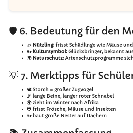
🛡️ 6. Bedeutung für den 
🌿
Nützling:
frisst Schädlinge wie Mäuse und
🏡
Kultursymbol:
Glücksbringer, bekannt au
🌍
Naturschutz:
Artenschutzprogramme sich
💡 7. Merktipps für Schüle
🕊️ Storch = großer Zugvogel
🦵 lange Beine, langer roter Schnabel
🌍 zieht im Winter nach Afrika
🐸 frisst Frösche, Mäuse und Insekten
🏡 baut große Nester auf Dächern