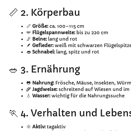
📏 2. Körperbau
📏
Größe:
ca. 100–115 cm
🪽
Flügelspannweite:
bis zu 220 cm
🦵
Beine:
lang und rot
🪶
Gefieder:
weiß mit schwarzen Flügelspitz
👄
Schnabel:
lang, spitz und rot
🥗 3. Ernährung
🐸
Nahrung:
Frösche, Mäuse, Insekten, Würme
🌾
Jagdweise:
schreitend auf Wiesen und im
💧
Wasser:
wichtig für die Nahrungssuche
🏃 4. Verhalten und Lebe
🌞
Aktiv:
tagaktiv