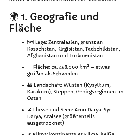
🌍 1. Geografie und
Fläche
🗺️ Lage: Zentralasien, grenzt an
Kasachstan, Kirgisistan, Tadschikistan,
Afghanistan und Turkmenistan
📏 Fläche: ca. 448.000 km² – etwas
größer als Schweden
🏜️ Landschaft: Wüsten (Kysylkum,
Karakum), Steppen, Gebirgsregionen im
Osten
🌊 Flüsse und Seen: Amu Darya, Syr
Darya, Aralsee (größtenteils
ausgetrocknet)
☀️ Klima: kontinentales Klima, heiße