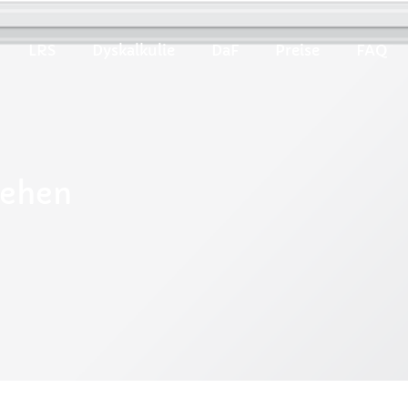
LRS
Dyskalkulie
DaF
Preise
FAQ
tehen