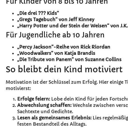
Für Kinder von 8 bis 10 Jahren
„Die drei ??? Kids“
„Gregs Tagebuch“ von Jeff Kinney
„Harry Potter und der Stein der Weisen“ von J.K
Für Jugendliche ab 10 Jahren
„Percy Jackson“-Reihe von Rick Riordan
„Woodwalkers“ von Katja Brandis
„Die Tribute von Panem“ von Suzanne Collins
So bleibt dein Kind motiviert
Motivation ist der Schlüssel zum Erfolg. Hier einige 
motivierst:
Erfolge feiern:
Lobe dein Kind für jeden Fortschr
Abwechslung schaffen:
Wechsle zwischen versch
Sachtexte und Gedichte.
Lesen als gemeinsames Erlebnis:
Lies regelmäßi
festen Bestandteil des Alltags.