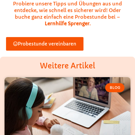
Probiere unsere Tipps und Übungen aus und
entdecke, wie schnell es sicherer wird! Oder
buche ganz einfach eine Probestunde bei –
Lernhilfe Sprenger
.
Probestunde vereinbaren
Weitere Artikel
BLOG