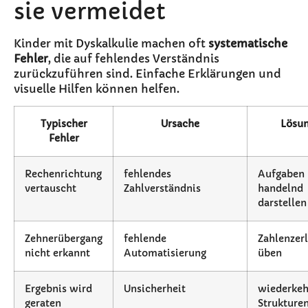
sie vermeidet
Kinder mit Dyskalkulie machen oft
systematische
Fehler
, die auf fehlendes Verständnis
zurückzuführen sind. Einfache Erklärungen und
visuelle Hilfen können helfen.
Typischer
Ursache
Lösu
Fehler
Rechenrichtung
fehlendes
Aufgaben
vertauscht
Zahlverständnis
handelnd
darstellen
Zehnerübergang
fehlende
Zahlenzer
nicht erkannt
Automatisierung
üben
Ergebnis wird
Unsicherheit
wiederke
geraten
Strukturen