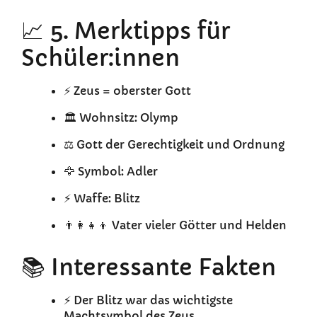
📈 5. Merktipps für
Schüler:innen
⚡ Zeus = oberster Gott
🏛️ Wohnsitz: Olymp
⚖️ Gott der Gerechtigkeit und Ordnung
🦅 Symbol: Adler
⚡ Waffe: Blitz
👨‍👩‍👧‍👦 Vater vieler Götter und Helden
📚 Interessante Fakten
⚡ Der Blitz war das wichtigste
Machtsymbol des Zeus