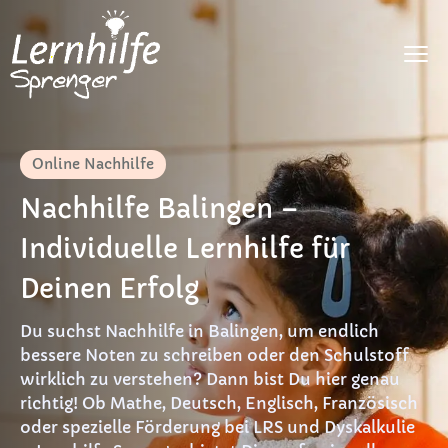
Fächer
Online Nachhilfe
LRS
Nachhilfe Balingen –
Dyskalkulie
Individuelle Lernhilfe für
DaF
Deinen Erfolg
Preise
Du suchst Nachhilfe in Balingen, um endlich
FAQ
bessere Noten zu schreiben oder den Schulstoff
wirklich zu verstehen? Dann bist Du hier genau
Materialien
richtig! Ob Mathe, Deutsch, Englisch, Französisch
oder spezielle Förderung bei LRS und Dyskalkulie
Kontakt