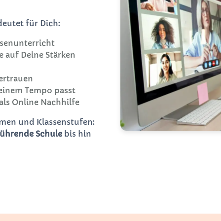
eutet für Dich:
senunterricht
ie auf Deine Stärken
ertrauen
Deinem Tempo passt
als Online Nachhilfe
ormen und Klassenstufen:
führende Schule
bis hin