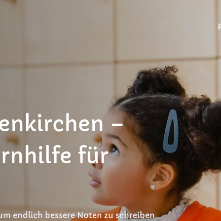
senkirchen –
rnhilfe für
 um endlich bessere Noten zu schreiben