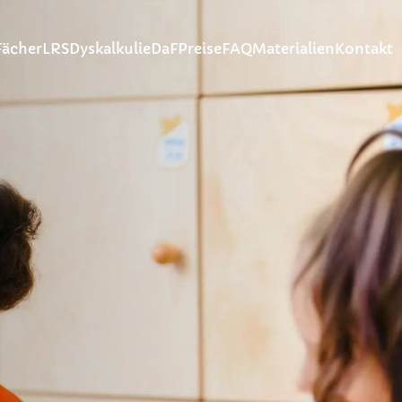
Fächer
LRS
Dyskalkulie
DaF
Preise
FAQ
Materialien
Kontakt