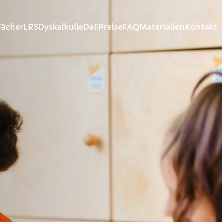
Fächer
LRS
Dyskalkulie
DaF
Preise
FAQ
Materialien
Kontakt