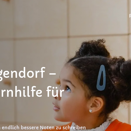
gendorf –
rnhilfe für
 endlich bessere Noten zu schreiben