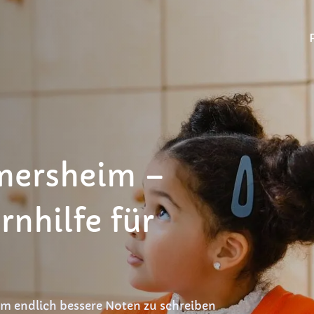
mersheim –
rnhilfe für
um endlich bessere Noten zu schreiben