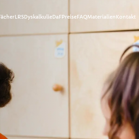
Fächer
LRS
Dyskalkulie
DaF
Preise
FAQ
Materialien
Kontakt